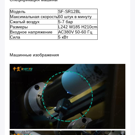
Модель
SF-SR12BL
Максимальная скорость
60 штук в минуту
Сжатый воздух
5-7 бар
Размеры
L242 W185 H210cm
Входное напряжение
AC380V 50-60 Гц
Сила
5 кВт
Машинные изображения