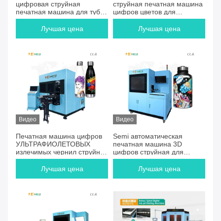
цифровая струйная
струйная печатная машина
печатная машина для туб /
цифров цветов для
крышек / банок
продуктов квадратной
бутылки планшетных
Лучшая цена
Лучшая цена
Видео
Видео
Печатная машина цифров
Semi автоматическая
УЛЬТРАФИОЛЕТОВЫХ
печатная машина 3D
излечимых чернил струйная
цифров струйная для
для бутылки Drinkware
бутылок
Лучшая цена
Лучшая цена