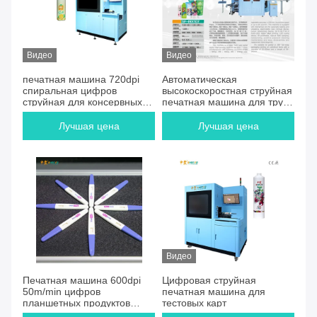
Видео
Видео
печатная машина 720dpi
Автоматическая
спиральная цифров
высокоскоростная струйная
струйная для консервных
печатная машина для труб
банок
с 7 печатающими головами
одновременно
Лучшая цена
Лучшая цена
Видео
Печатная машина 600dpi
Цифровая струйная
50m/min цифров
печатная машина для
планшетных продуктов
тестовых карт
струйная