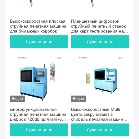
Высокоскоростная плоская
Планшетный цифровой
струйная печатная машина
струйный печатный станок
для бумажных коробок
для карт тестирования на
COVID
Лучшая цена
Лучшая цена
Видео
Видео
многофункциональная
Высокоскоростные Multi
струйная печатная машина
цвета закручивают в
цифров 720dpi для мягкой
спираль печатная машина
трубки
цифров для алюминиевых
консервных банок
Лучшая цена
Лучшая цена