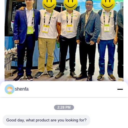
shenfa
2Инновационные двигатели: Специальная печать Shenfa
ведет будущее
2:28 PM
Мы всегда придерживались первоначального стремления к
зеленой печати и стремимся к устойчивому развитию
Good day, what product are you looking for?
С точки зрения технологических инноваций, SHENFA Special
Printing продолжает прорываться.