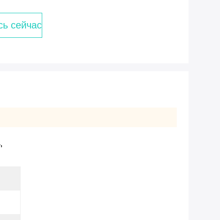
сь сейчас
4
,