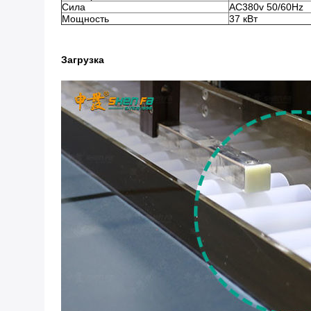
Сила
AC380v 50/60Hz
Мощность
37 кВт
Загрузка