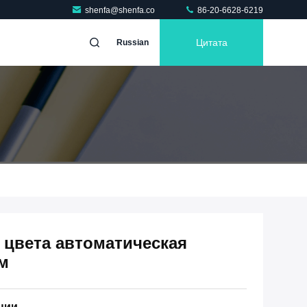
shenfa@shenfa.co
86-20-6628-6219
Цитата
Russian
 цвета автоматическая
ом
ции