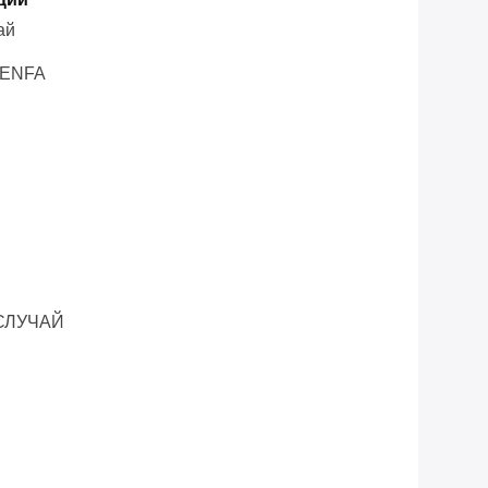
ай
HENFA
СЛУЧАЙ