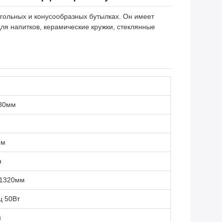
гольных и конусообразных бутылках. Он имеет
я напитков, керамические кружки, стеклянные
80мм
мм
н
x1320мм
ц 50Вт
н