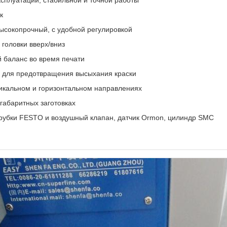
сплуатации, стабильной и точной работы
к
высокопрочный, с удобной регулировкой
 головки вверх/вниз
й баланс во время печати
и для предотвращения высыхания краски
икальном и горизонтальном направлениях
габаритных заготовках
трубки FESTO и воздушный клапан, датчик Ormon, цилиндр SMC