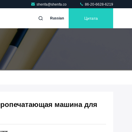
shenfa@shenfa.co
86-20-6628-6219
Цитата
Russian
еропечатающая машина для
ции