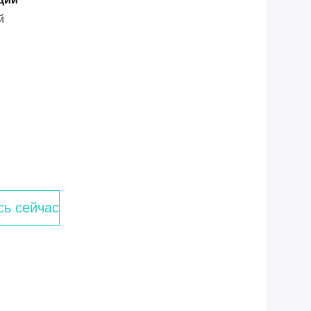
й
сь сейчас