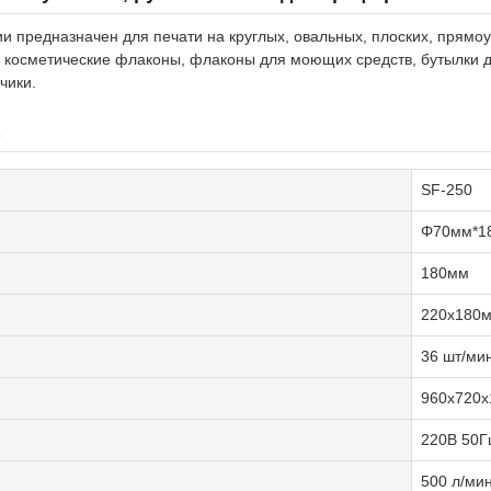
 предназначен для печати на круглых, овальных, плоских, прямоу
косметические флаконы, флаконы для моющих средств, бутылки дл
чики.
SF-250
Φ70мм*1
180мм
220x180
36 шт/ми
960x720
220В 50Г
500 л/ми