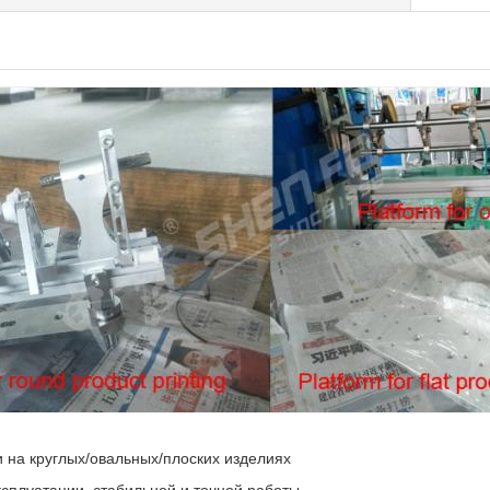
 на круглых/овальных/плоских изделиях