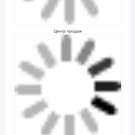
Центр продаж
Центр послепродажного обслуживания
Компоненты качества
Наши машины включают компоненты от всемирно
известных брендов, включая Rexroth, Schneider, SMC
и Mitsubishi.