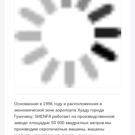
Серийное производство
Еженедельная серийная
каждые две недели,
продукция,
ежемесячная
ежемесячная
выпускность: 20
продукция: 100
комплектов, срок
комплектов, срок
доставки: 14 дней.
доставки: 7 дней.
Ультрафиолетовая
Автомобильный
печь
экранный натяжной
аппарат
Серийное производство
каждые две недели,
ежемесячная
выпускность: 20
комплектов, срок
доставки: 14 дней.
Профиль компании