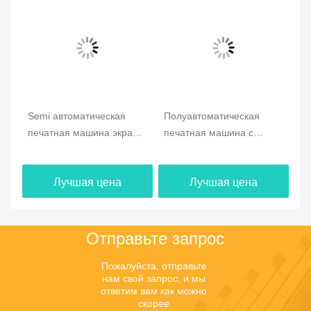
Отправить
Shen Fa Eng. Co., Ltd. (Guangzhou)
shenfa@shenfa.co
86-20-6628-6219
Район Гуанчжоу Huadu дор
оги No.9 Huaxing южный, К
итай