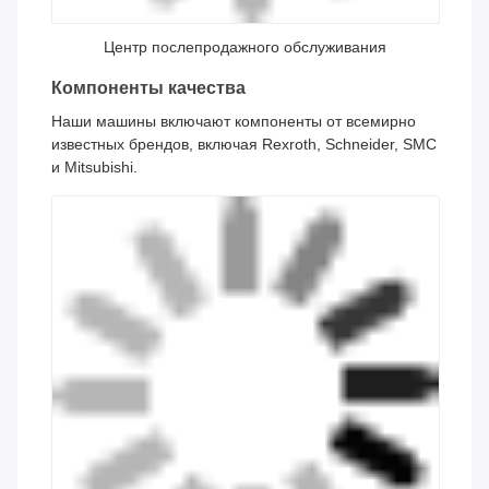
Tags:
УЛЬТРАФИОЛЕТОВАЯ печатная машина экрана
чернил 110V
220V покрывают Semi автоматический принтер
экрана
печатная машина экрана ведра 110V
Аналогичные продукты