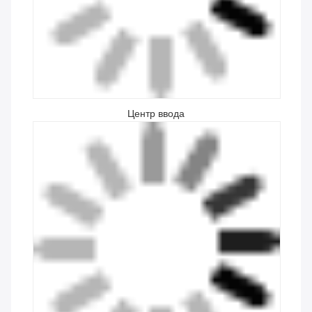
заводе площадью 50 000 квадратных метров.мы
производим серопечатные машины, машины
горячего штампования, печатные машины,
маркировочные машины и 3D цифровые струйные
печатные машины.
Наши помещения
Центр НИОКР
Центр CNC
Центр сборки
Центр ввода